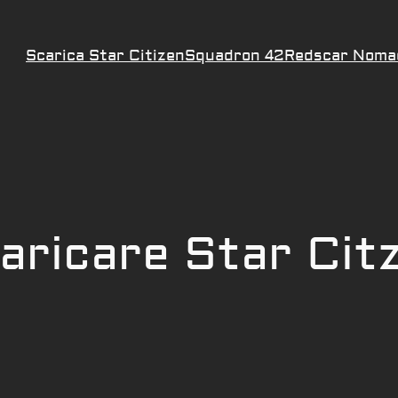
Scarica Star Citizen
Squadron 42
Redscar Noma
aricare Star Cit