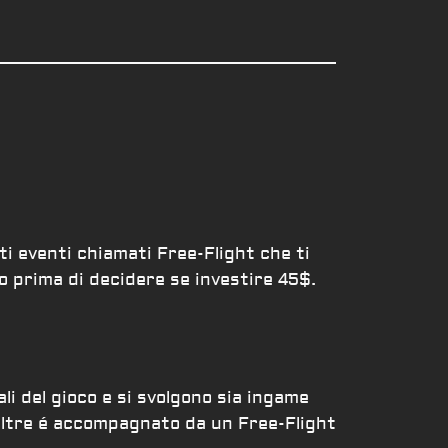
i eventi chiamati Free-Flight che ti
o prima di decidere se investire 45$.
li del gioco e si svolgono sia ingame
inoltre é accompagnato da un Free-Flight