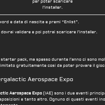
per poter scaricare
l’installer.
ord e data di nascita e premi “Enlist”.
ovrai validare e poi potrai scaricare l’installer.
 starter pack, ma spesso durante l’anno ci sono molt
imitato gratuitamente cosí da poter provare il gioc
ergalactic Aerospace Expo
actic Aerospace Expo
(IAE) sono i due eventi principa
, esposizioni e tanto altro. Ognuno di questi eventi 