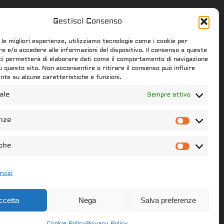
Gestisci Consenso
 le migliori esperienze, utilizziamo tecnologie come i cookie per
 e/o accedere alle informazioni del dispositivo. Il consenso a queste
ci permetterà di elaborare dati come il comportamento di navigazione
su questo sito. Non acconsentire o ritirare il consenso può influire
te su alcune caratteristiche e funzioni.
ale
Sempre attivo
nze
Prefer
iche
Statist
rvizi
ccetta
Nega
Salva preferenze
Cookie Policy
Privacy Policy