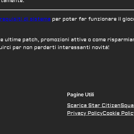
uitamente.
requisiti di sistema
per poter far funzionare il gioc
lle ultime patch, promozioni attive o come risparmia
uirci per non perderti interessanti novitá!
Pagine Utili
Scarica Star Citizen
Squa
Privacy Policy
Cookie Polic