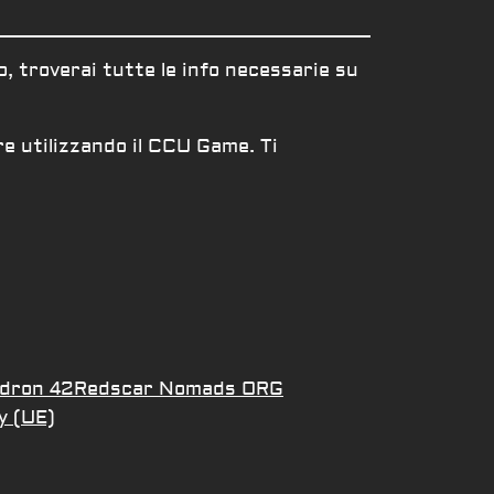
o, troverai tutte le info necessarie su
re utilizzando il CCU Game. Ti
dron 42
Redscar Nomads ORG
y (UE)