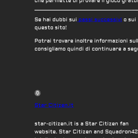
che permette di provare il gioco grat
Se hai dubbi sui
passi successivi
o sui
questo sito!
Potrai trovare inoltre informazioni su
consigliamo quindi di continuare a seg
Star Citizen.it
star-citizen.it is a Star Citizen fan
website. Star Citizen and Squadron42