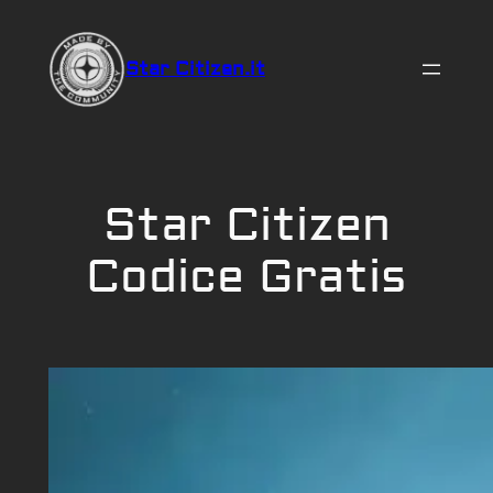
Vai
al
Star Citizen.it
contenuto
Star Citizen
Codice Gratis