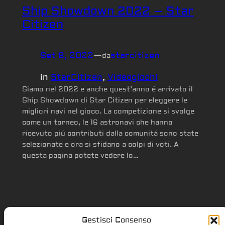
Ship Showdown 2022 – Star
Citizen
Set 8, 2022
—
starcitizen
da
in
StarCitizen
, 
Videogiochi
Siamo nel 2022 e anche quest’anno é arrivato il
Ship Showdown di Star Citizen per eleggere le
migliori navi nel gioco. La competizione si svolge
come un torneo, le 16 astronavi che hanno
ricevuto piú contributi dalla comunitá sono state
selezionate e ora si sfidano a colpi di voti. A
questa pagina potete vedere lo…
Gestisci Consenso