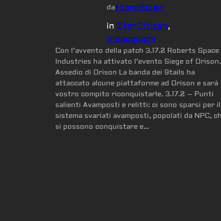
starcitizen
da
in
StarCitizen
, 
Videogiochi
Con l’avvento della patch 3.17.2 Roberts Space
Industries ha attivato l’evento Siege of Orison.
Assedio di Orison La banda dei 9tails ha
attaccato alcune piattaforme ad Orison e sará
vostro compito riconquistarle. 3.17.2 – Punti
salienti Avamposti e relitti: ci sono sparsi per il
sistema svariati avamposti, popolati da NPC, c
si possono conquistare e…