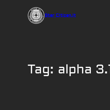
Vai
al
Star Citizen.it
contenuto
Tag:
alpha 3.