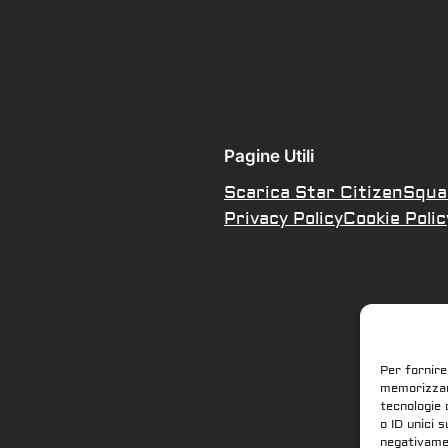
Pagine Utili
Scarica Star Citizen
Squa
Privacy Policy
Cookie Polic
Per fornire
memorizzare
tecnologie 
o ID unici 
negativamen