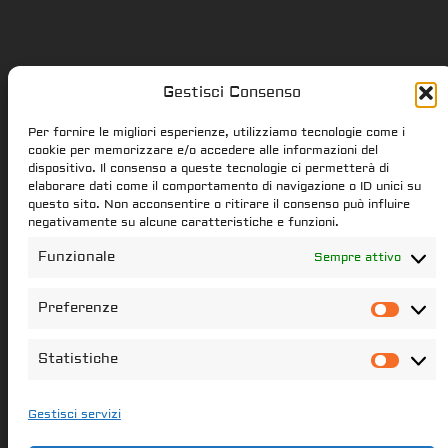
Gestisci Consenso
Star Citizen.it
Per fornire le migliori esperienze, utilizziamo tecnologie come i
cookie per memorizzare e/o accedere alle informazioni del
dispositivo. Il consenso a queste tecnologie ci permetterà di
elaborare dati come il comportamento di navigazione o ID unici su
star-citizen.it is a Star Citizen fan
questo sito. Non acconsentire o ritirare il consenso può influire
website. Star Citizen and Squadron42
negativamente su alcune caratteristiche e funzioni.
intellectual property, content and
Funzionale
Sempre attivo
trademarks are the properties of the
Cloud Imperium Games & Roberts Space
Preferenze
Pref
Industries group of societies. All the
content of this website that have not
Statistiche
Stati
been created star-citizen.it is the
property of its respectful owners
Gestisci servizi