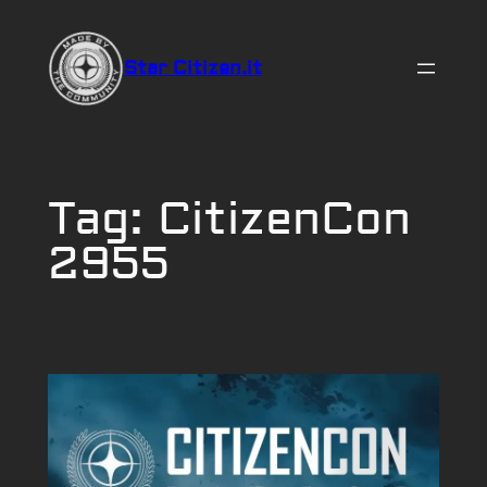
Vai
al
Star Citizen.it
contenuto
Tag:
CitizenCon
2955