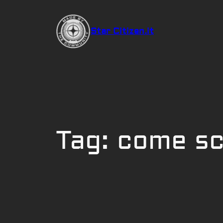
Vai
al
Star Citizen.it
contenuto
Tag:
come sc