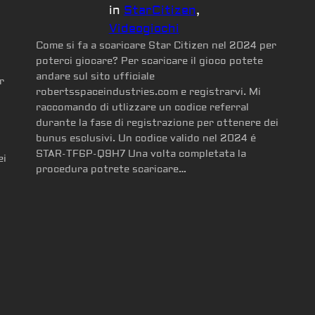
in
StarCitizen
, 
Videogiochi
Come si fa a scaricare Star Citizen nel 2024 per
poterci giocare? Per scaricare il gioco potete
andare sul sito ufficiale
r
robertsspaceindustries.com e registrarvi. Mi
raccomando di utlizzare un codice referral
durante la fase di registrazione per ottenere dei
bunus esclusivi. Un codice valido nel 2024 é
STAR-TF6P-Q9H7 Una volta completata la
ei
procedura potrete scaricare…