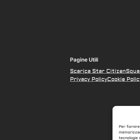
Pagine Utili
Scarica Star Citizen
Squa
Privacy Policy
Cookie Polic
Per fornire
memorizzare
tecnologie 