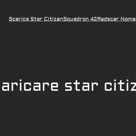
Scarica Star Citizen
Squadron 42
Redscar Noma
aricare star citi