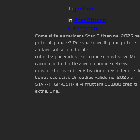
gestione
da
in
StarCitizen
, 
Videogiochi
Come si fa a scaricare Star Citizen nel 2025 pe
poterci giocare? Per scaricare il gioco potete
andare sul sito ufficiale
robertsspaceindustries.com e registrarvi. Mi
raccomando di utlizzare un codice referral
durante la fase di registrazione per ottenere d
bonus esclusivi. Un codice valido nel 2025 é
STAR-TF6P-Q9H7 e vi frutterá 50.000 crediti
extra. Una…