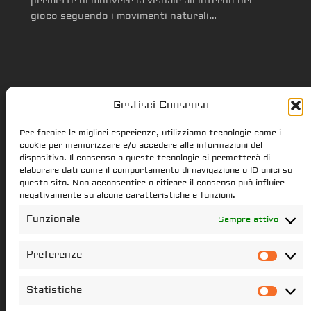
permette di muovere la visuale all’interno del
gioco seguendo i movimenti naturali…
Gestisci Consenso
Star Citizen.it
Per fornire le migliori esperienze, utilizziamo tecnologie come i
cookie per memorizzare e/o accedere alle informazioni del
dispositivo. Il consenso a queste tecnologie ci permetterà di
elaborare dati come il comportamento di navigazione o ID unici su
star-citizen.it is a Star Citizen fan
questo sito. Non acconsentire o ritirare il consenso può influire
website. Star Citizen and Squadron42
negativamente su alcune caratteristiche e funzioni.
intellectual property, content and
Funzionale
Sempre attivo
trademarks are the properties of the
Cloud Imperium Games & Roberts Space
Preferenze
Pref
Industries group of societies. All the
content of this website that have not
Statistiche
Stati
been created star-citizen.it is the