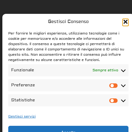
Gestisci Consenso
Star Citizen.it
Per fornire le migliori esperienze, utilizziamo tecnologie come i
cookie per memorizzare e/o accedere alle informazioni del
dispositivo. Il consenso a queste tecnologie ci permetterà di
elaborare dati come il comportamento di navigazione o ID unici su
star-citizen.it is a Star Citizen fan
questo sito. Non acconsentire o ritirare il consenso può influire
website. Star Citizen and Squadron42
negativamente su alcune caratteristiche e funzioni.
intellectual property, content and
Funzionale
Sempre attivo
trademarks are the properties of the
Cloud Imperium Games & Roberts Space
Preferenze
Pref
Industries group of societies. All the
content of this website that have not
Statistiche
Stati
been created star-citizen.it is the
property of its respectful owners
Gestisci servizi
Il portale italiano per le notizie di Star Citizen