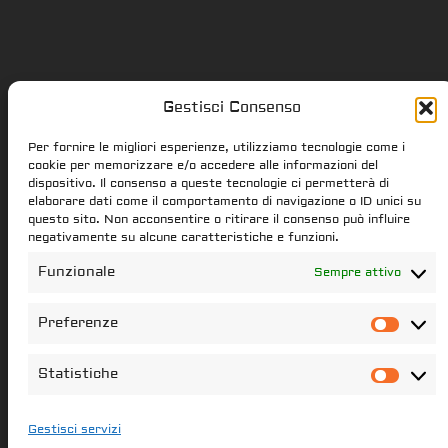
Gestisci Consenso
Star Citizen.it
Per fornire le migliori esperienze, utilizziamo tecnologie come i
cookie per memorizzare e/o accedere alle informazioni del
dispositivo. Il consenso a queste tecnologie ci permetterà di
elaborare dati come il comportamento di navigazione o ID unici su
star-citizen.it is a Star Citizen fan
questo sito. Non acconsentire o ritirare il consenso può influire
website. Star Citizen and Squadron42
negativamente su alcune caratteristiche e funzioni.
intellectual property, content and
Funzionale
Sempre attivo
trademarks are the properties of the
Cloud Imperium Games & Roberts Space
Preferenze
Pref
Industries group of societies. All the
content of this website that have not
Statistiche
Stati
been created star-citizen.it is the
property of its respectful owners
Gestisci servizi