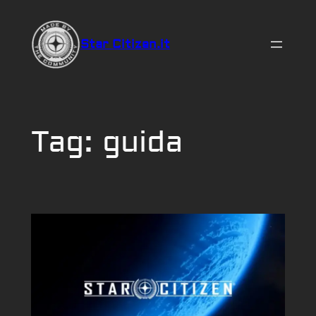
Vai
al
Star Citizen.it
contenuto
Tag:
guida