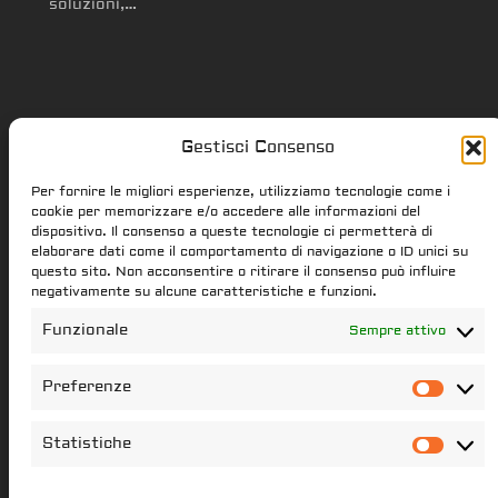
soluzioni,…
Gestisci Consenso
Star Citizen.it
Per fornire le migliori esperienze, utilizziamo tecnologie come i
cookie per memorizzare e/o accedere alle informazioni del
dispositivo. Il consenso a queste tecnologie ci permetterà di
elaborare dati come il comportamento di navigazione o ID unici su
star-citizen.it is a Star Citizen fan
questo sito. Non acconsentire o ritirare il consenso può influire
website. Star Citizen and Squadron42
negativamente su alcune caratteristiche e funzioni.
intellectual property, content and
Funzionale
Sempre attivo
trademarks are the properties of the
Cloud Imperium Games & Roberts Space
Preferenze
Pref
Industries group of societies. All the
content of this website that have not
Statistiche
Stati
been created star-citizen.it is the
property of its respectful owners