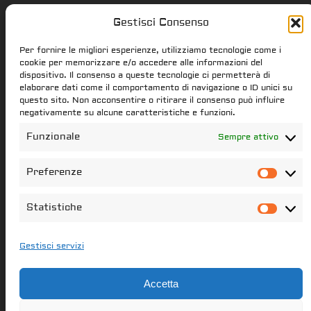
Gestisci Consenso
Star Citizen.it
Per fornire le migliori esperienze, utilizziamo tecnologie come i
cookie per memorizzare e/o accedere alle informazioni del
dispositivo. Il consenso a queste tecnologie ci permetterà di
elaborare dati come il comportamento di navigazione o ID unici su
star-citizen.it is a Star Citizen fan
questo sito. Non acconsentire o ritirare il consenso può influire
website. Star Citizen and Squadron42
negativamente su alcune caratteristiche e funzioni.
intellectual property, content and
Funzionale
Sempre attivo
trademarks are the properties of the
Cloud Imperium Games & Roberts Space
Preferenze
Pref
Industries group of societies. All the
content of this website that have not
Statistiche
Stati
been created star-citizen.it is the
property of its respectful owners
Gestisci servizi
Il portale italiano per le notizie di Star Citizen
Accetta
Pagine Utili