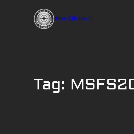
Vai
al
Star Citizen.it
contenuto
Tag:
MSFS2