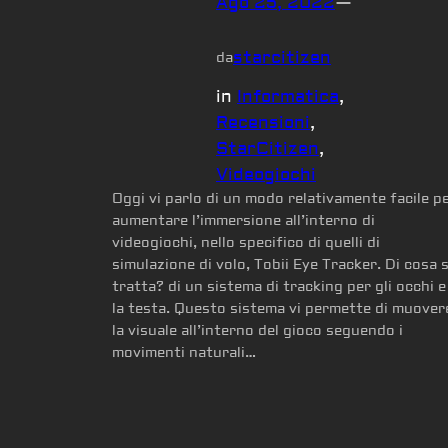
Ago 25, 2022
—
starcitizen
da
in
Informatica
, 
Recensioni
, 
StarCitizen
, 
Videogiochi
Oggi vi parlo di un modo relativamente facile p
aumentare l’immersione all’interno di
videogiochi, nello specifico di quelli di
simulazione di volo, Tobii Eye Tracker. Di cosa s
tratta? di un sistema di tracking per gli occhi e
la testa. Questo sistema vi permette di muover
la visuale all’interno del gioco seguendo i
movimenti naturali…