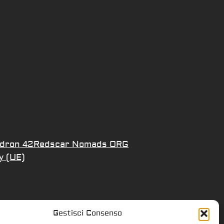
dron 42
Redscar Nomads ORG
y (UE)
Gestisci Consenso