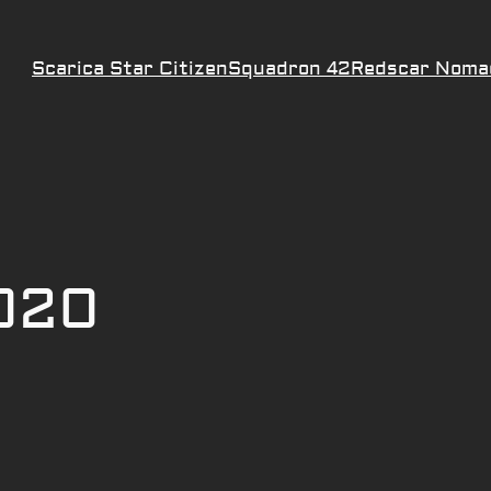
Scarica Star Citizen
Squadron 42
Redscar Noma
020