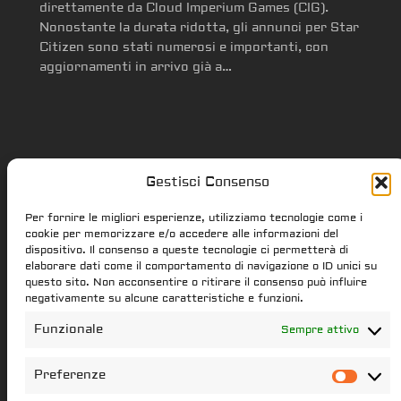
direttamente da Cloud Imperium Games (CIG).
Nonostante la durata ridotta, gli annunci per Star
Citizen sono stati numerosi e importanti, con
aggiornamenti in arrivo già a…
Gestisci Consenso
Star Citizen.it
Per fornire le migliori esperienze, utilizziamo tecnologie come i
cookie per memorizzare e/o accedere alle informazioni del
dispositivo. Il consenso a queste tecnologie ci permetterà di
elaborare dati come il comportamento di navigazione o ID unici su
star-citizen.it is a Star Citizen fan
questo sito. Non acconsentire o ritirare il consenso può influire
website. Star Citizen and Squadron42
negativamente su alcune caratteristiche e funzioni.
intellectual property, content and
Funzionale
Sempre attivo
trademarks are the properties of the
Cloud Imperium Games & Roberts Space
Preferenze
Pref
Industries group of societies. All the