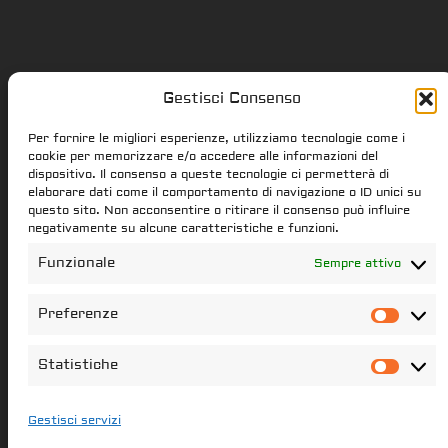
Gestisci Consenso
Star Citizen.it
Per fornire le migliori esperienze, utilizziamo tecnologie come i
cookie per memorizzare e/o accedere alle informazioni del
dispositivo. Il consenso a queste tecnologie ci permetterà di
elaborare dati come il comportamento di navigazione o ID unici su
star-citizen.it is a Star Citizen fan
questo sito. Non acconsentire o ritirare il consenso può influire
website. Star Citizen and Squadron42
negativamente su alcune caratteristiche e funzioni.
intellectual property, content and
Funzionale
Sempre attivo
trademarks are the properties of the
Cloud Imperium Games & Roberts Space
Preferenze
Pref
Industries group of societies. All the
content of this website that have not
Statistiche
Stati
been created star-citizen.it is the
property of its respectful owners
Gestisci servizi