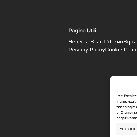
Pagine Utili
Scarica Star Citizen
Squa
Privacy Policy
Cookie Polic
Per fornire
memorizzare
tecnologie 
o ID unici 
negativamen
Funzion