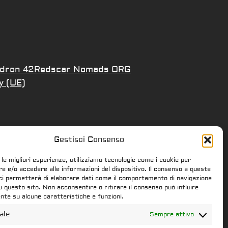
dron 42
Redscar Nomads ORG
y (UE)
Gestisci Consenso
 le migliori esperienze, utilizziamo tecnologie come i cookie per
 e/o accedere alle informazioni del dispositivo. Il consenso a queste
ci permetterà di elaborare dati come il comportamento di navigazione
su questo sito. Non acconsentire o ritirare il consenso può influire
te su alcune caratteristiche e funzioni.
ale
Sempre attivo