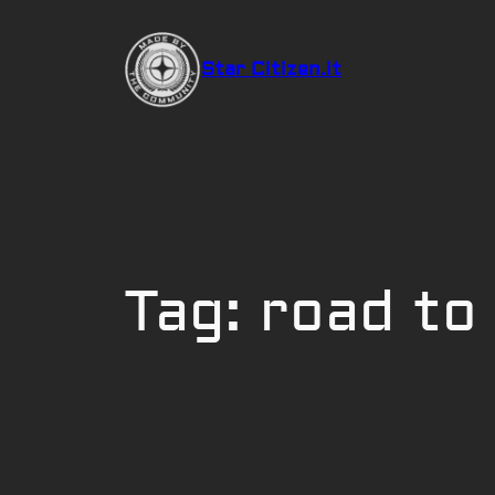
Vai
al
Star Citizen.it
contenuto
Tag:
road to