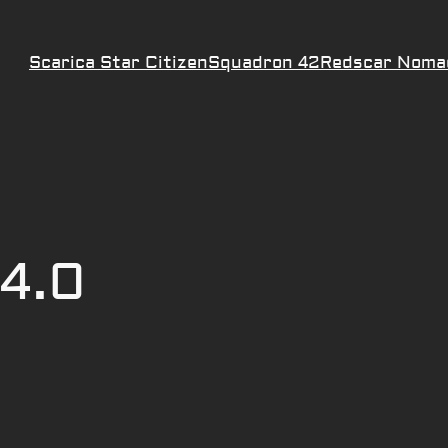
Scarica Star Citizen
Squadron 42
Redscar Noma
 4.0