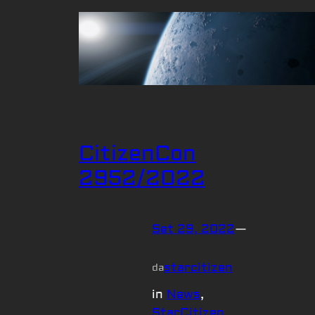
CitizenCon
2952/2022
Set 29, 2022
—
starcitizen
da
in
News
, 
StarCitizen
, 