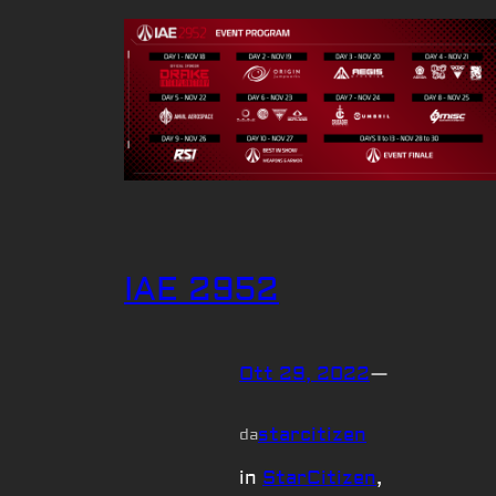
IAE 2952
Ott 29, 2022
—
starcitizen
da
in
StarCitizen
, 