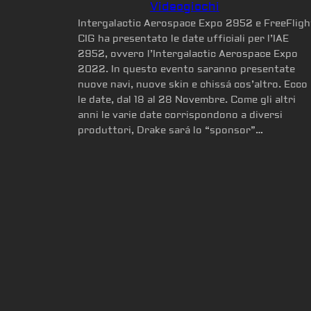
Videogiochi
Intergalactic Aerospace Expo 2952 e FreeFligh
CIG ha presentato le date ufficiali per l’IAE
2952, ovvero l’Intergalactic Aerospace Expo
2022. In questo evento saranno presentate
nuove navi, nuove skin e chissá cos’altro. Ecco
le date, dal 18 al 28 Novembre. Come gli altri
anni le varie date corrispondono a diversi
produttori, Drake sará lo “sponsor”…