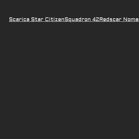
Scarica Star Citizen
Squadron 42
Redscar Noma