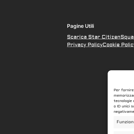
Pagine Utili
Scarica Star Citizen
Squa
Privacy Policy
Cookie Polic
Per fornire
memorizzare
tecnologie 
o ID unici 
negativamen
Funzion