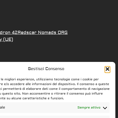
dron 42
Redscar Nomads ORG
y (UE)
Gestisci Consenso
 le migliori esperienze, utilizziamo tecnologie come i cookie per
 e/o accedere alle informazioni del dispositivo. Il consenso a queste
ci permetterà di elaborare dati come il comportamento di navigazione
su questo sito. Non acconsentire o ritirare il consenso può influire
te su alcune caratteristiche e funzioni.
ale
Sempre attivo