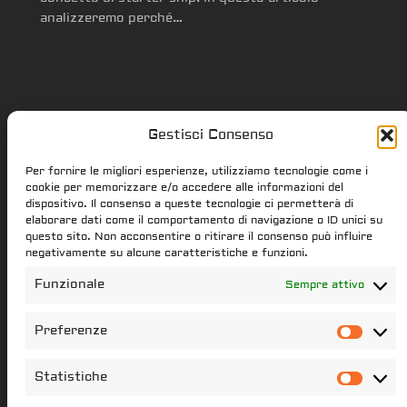
analizzeremo perché…
Gestisci Consenso
Star Citizen.it
Per fornire le migliori esperienze, utilizziamo tecnologie come i
cookie per memorizzare e/o accedere alle informazioni del
dispositivo. Il consenso a queste tecnologie ci permetterà di
elaborare dati come il comportamento di navigazione o ID unici su
star-citizen.it is a Star Citizen fan
questo sito. Non acconsentire o ritirare il consenso può influire
website. Star Citizen and Squadron42
negativamente su alcune caratteristiche e funzioni.
intellectual property, content and
Funzionale
Sempre attivo
trademarks are the properties of the
Cloud Imperium Games & Roberts Space
Preferenze
Pref
Industries group of societies. All the
content of this website that have not
Statistiche
Stati
been created star-citizen.it is the