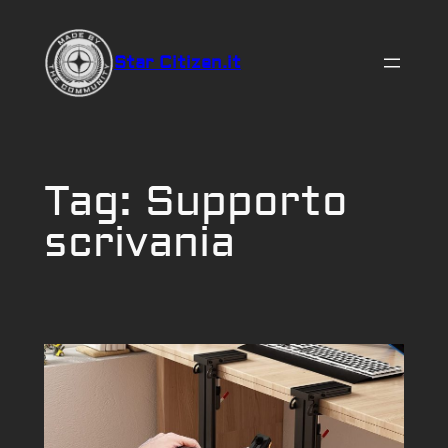
Vai
al
Star Citizen.it
contenuto
Tag:
Supporto
scrivania