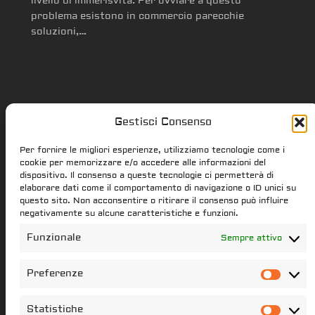
livello di immerisvitá. Per ovviare a questo
problema esistono in commercio parecchie
soluzioni,…
Gestisci Consenso
Star Citizen.it
Per fornire le migliori esperienze, utilizziamo tecnologie come i
cookie per memorizzare e/o accedere alle informazioni del
dispositivo. Il consenso a queste tecnologie ci permetterà di
elaborare dati come il comportamento di navigazione o ID unici su
star-citizen.it is a Star Citizen fan
questo sito. Non acconsentire o ritirare il consenso può influire
website. Star Citizen and Squadron42
negativamente su alcune caratteristiche e funzioni.
intellectual property, content and
Funzionale
Sempre attivo
trademarks are the properties of the
Cloud Imperium Games & Roberts Space
Preferenze
Pref
Industries group of societies. All the
content of this website that have not
Statistiche