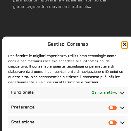
permette di muovere la visuale all’interno del
gioco seguendo i movimenti naturali…
Gestisci Consenso
Star Citizen.it
Per fornire le migliori esperienze, utilizziamo tecnologie come i
cookie per memorizzare e/o accedere alle informazioni del
dispositivo. Il consenso a queste tecnologie ci permetterà di
elaborare dati come il comportamento di navigazione o ID unici su
star-citizen.it is a Star Citizen fan
questo sito. Non acconsentire o ritirare il consenso può influire
website. Star Citizen and Squadron42
negativamente su alcune caratteristiche e funzioni.
intellectual property, content and
Funzionale
Sempre attivo
trademarks are the properties of the
Cloud Imperium Games & Roberts Space
Preferenze
Pref
Industries group of societies. All the
content of this website that have not
Statistiche
Stati
been created star-citizen.it is the