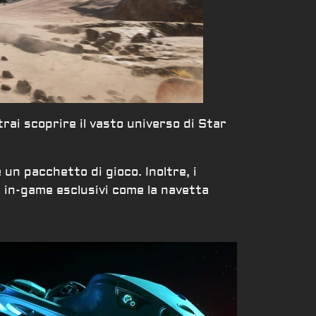
rai scoprire il vasto universo di Star
un pacchetto di gioco. Inoltre, i
 in-game esclusivi come la navetta