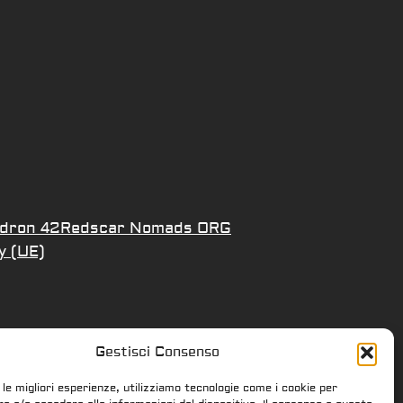
dron 42
Redscar Nomads ORG
y (UE)
Gestisci Consenso
 le migliori esperienze, utilizziamo tecnologie come i cookie per