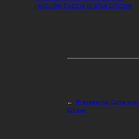
I MIGLIORI CACCIA DI STAR CITIZEN
←
Precedente:
Come scar
Citizen