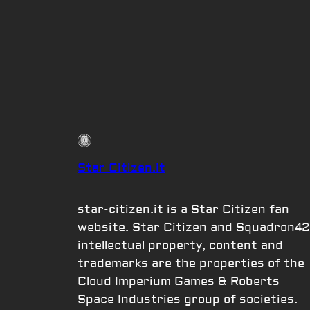
Star Citizen.it
star-citizen.it is a Star Citizen fan
website. Star Citizen and Squadron42
intellectual property, content and
trademarks are the properties of the
Cloud Imperium Games & Roberts
Space Industries group of societies.