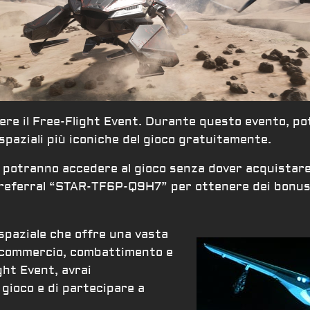
ere il Free-Flight Event. Durante questo evento, pot
spaziali più iconiche del gioco gratuitamente.
i potranno accedere al gioco senza dover acquistare 
ce referral “STAR-TF6P-Q9H7” per ottenere dei bonus
 spaziale che offre una vasta
, commercio, combattimento e
ght Event, avrai
 gioco e di partecipare a