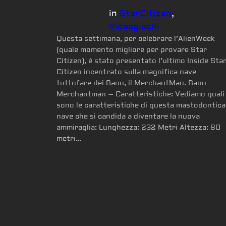
in
StarCitizen
, 
Videogiochi
Questa settimana, per celebrare l’AlienWeek
(quale momento migliore per provare Star
Citizen), é stato presentato l’ultimo Inside Sta
Citizen incentrato sulla magnifica nave
tuttofare dei Banu, il MerchantMan. Banu
Merchantman – Caratteristiche: Vediamo quali
sono le caratteristiche di questa mastodontica
nave che si candida a diventare la nuova
ammiraglia: Lunghezza: 232 Metri Altezza: 80
metri…