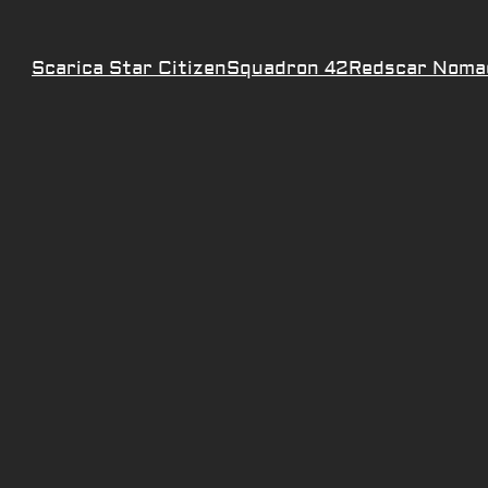
Scarica Star Citizen
Squadron 42
Redscar Noma