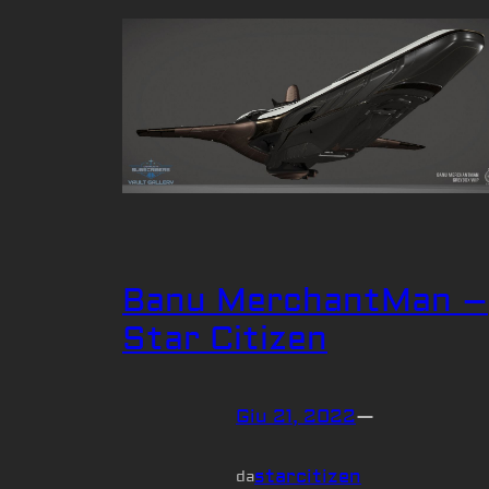
Banu MerchantMan –
Star Citizen
Giu 21, 2022
—
starcitizen
da