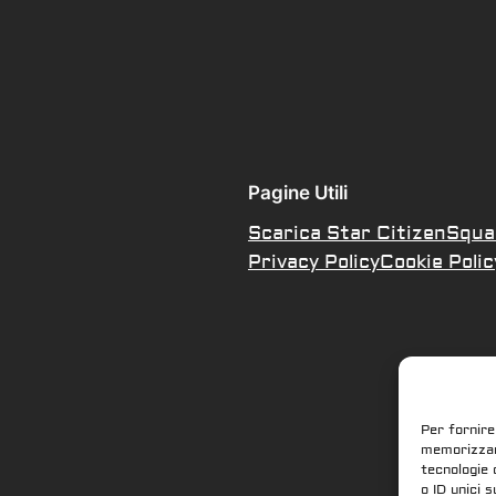
Pagine Utili
Scarica Star Citizen
Squa
Privacy Policy
Cookie Polic
Per fornire
memorizzare
tecnologie 
o ID unici 