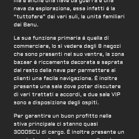
ma é anche una nave da guerra e una
nava da esplorazione, essa infatti é la
“tuttofare” dei vari suli, le unitá familiari
dei Banu.
La sua funzione primaria é quella di
commerciare, lo si vedere dagli 8 negozi
che sono presenti nel suo ventre, la zona
bazaar é riccamente decorata e seprata
dal resto della nave per permettere ai
clienti una facile navigazione. É inoltre
presente una sala dove poter discutere
di vari trattati e accordi, e due sale VIP
sono a disposizione degli ospiti.
Per garantire un buon profitto nella
stiva principale ci stanno quasi
3000SCU di cargo. É inoltre presente un