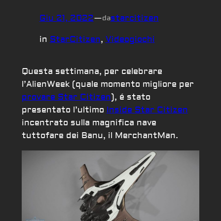
Giu 21, 2022
—
starcitizen
da
in
StarCitizen
, 
Videogiochi
Questa settimana, per celebrare
l’AlienWeek (quale momento migliore per
provare Star Citizen
), é stato
presentato l’ultimo
Inside Star Citizen
incentrato sulla magnifica nave
tuttofare dei Banu, il MerchantMan.