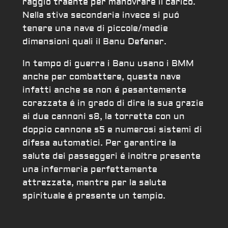
raggio traente per manovrare il carico.
Nella stiva secondaria invece si puó
tenere una nave di piccole/medie
dimensioni quali il Banu Defener.
In tempo di guerra i Banu usano i BMM
anche per combattere, questa nave
infatti anche se non é pesantemente
corazzata é in grado di dire la sua grazie
ai due cannoni s8, la torretta con un
doppio cannone s5 e numerosi sistemi di
difesa automatici. Per garantire la
salute dei passeggeri é inoltre presente
una infermeria perfettamente
attrezzata, mentre per la salute
spirituale é presente un tempio.