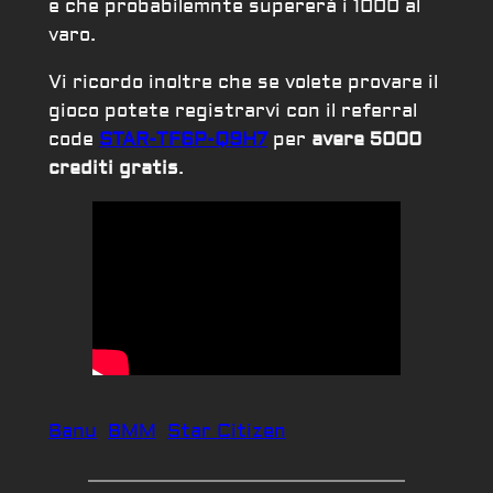
e che probabilemnte supererá i 1000 al
varo.
Vi ricordo inoltre che se volete provare il
gioco potete registrarvi con il referral
code
STAR-TF6P-Q9H7
per
avere 5000
crediti gratis
.
Banu
BMM
Star Citizen