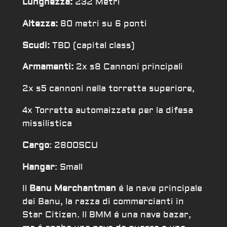
Lunghezza:
232 Metri
Altezza:
80 metri su 6 ponti
Scudi:
TBD (capital class)
Armamenti:
2x s8 Cannoni principali
2x s5 cannoni nella torretta superiore,
4x Torrette automaizzate per la difesa
missilistica
Cargo
: 2800SCU
Hangar
: Small
Il
Banu Merchantman
é la nave principale
dei Banu, la razza di commercianti in
Star Citizen. Il BMM é una nave bazar,