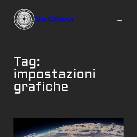
Vai
al
Star Citizen.it
contenuto
Tag:
impostazioni
grafiche