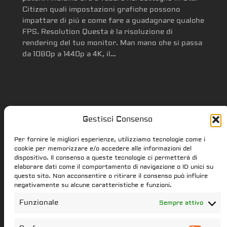
Citizen quali impostazioni grafiche possono
impattare di piú e come fare a guadagnare qualche
FPS. Resolution Questa è la risoluzione di
rendering del tuo monitor. Man mano che si passa
da 1080p a 1440p a 4K, il…
Gestisci Consenso
Star Citizen.it
Per fornire le migliori esperienze, utilizziamo tecnologie come i
cookie per memorizzare e/o accedere alle informazioni del
dispositivo. Il consenso a queste tecnologie ci permetterà di
elaborare dati come il comportamento di navigazione o ID unici su
star-citizen.it is a Star Citizen fan
questo sito. Non acconsentire o ritirare il consenso può influire
website. Star Citizen and Squadron42
negativamente su alcune caratteristiche e funzioni.
intellectual property, content and
Funzionale
Sempre attivo
trademarks are the properties of the
Cloud Imperium Games & Roberts Space