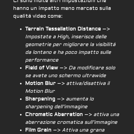
Ci sono molte altri impostazioni che
hanno un impatto meno marcato sulla
qualitá video come:
Terrain Tessellation Distance
–>
Impostate a High, inserisce delle
geometrie per migliorare la visibilitá
da lontano e ha poco impatto sulle
performance
Field of View
–>
Da modificare solo
se avete uno schermo ultrawide
Motion Blur
–>
attiva/disattiva il
Motion Blur
Sharpening
–>
aumenta lo
sharpening dell’immagine
Chromatic Aberration
–>
attiva una
aberrazione cromatica sull’immagine
Film Grain
–>
Attiva una grana