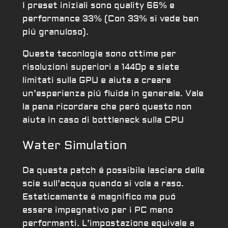
I preset iniziali sono quality 66% e
performance 33% (Con 33% si vede ben
piú granuloso).
Queste teconlogie sono ottime per
risoluzioni superiori a 1440p e siete
limitati sulla GPU e aiuta a creare
un’esperienza piú fluida in generale. Vale
la pena ricordare che peró questo non
aiuta in caso di bottleneck sulla CPU
Water Simulation
Da questa patch é possibile lasciare delle
scie sull’acqua quando si vola a raso.
Esteticamente é magnifico ma puó
essere impegnativo per i PC meno
performanti. L’impostazione equivale a