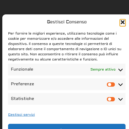
Gestisci Consenso
Star Citizen.it
Per fornire le migliori esperienze, utilizziamo tecnologie come i
cookie per memorizzare e/o accedere alle informazioni del
dispositivo. Il consenso a queste tecnologie ci permetterà di
elaborare dati come il comportamento di navigazione o ID unici su
star-citizen.it is a Star Citizen fan
questo sito. Non acconsentire o ritirare il consenso può influire
website. Star Citizen and Squadron42
negativamente su alcune caratteristiche e funzioni.
intellectual property, content and
Funzionale
Sempre attivo
trademarks are the properties of the
Cloud Imperium Games & Roberts Space
Preferenze
Pref
Industries group of societies. All the
content of this website that have not
Statistiche
Stati
been created star-citizen.it is the
property of its respectful owners
Gestisci servizi
Il portale italiano per le notizie di Star Citizen