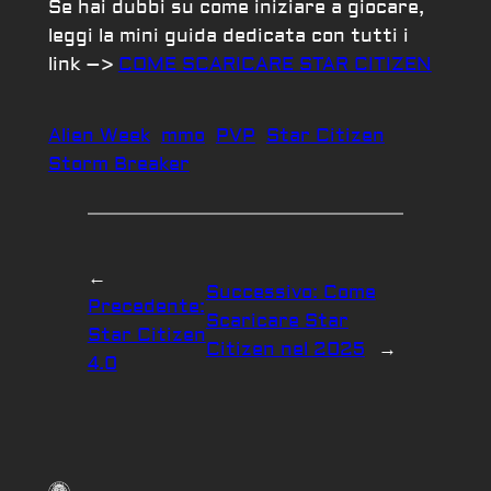
Se hai dubbi su come iniziare a giocare,
leggi la mini guida dedicata con tutti i
link –>
COME SCARICARE STAR CITIZEN
Alien Week
mmo
PVP
Star Citizen
Storm Breaker
←
Successivo:
Come
Precedente:
Scaricare Star
Star Citizen
Citizen nel 2025
→
4.0