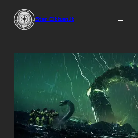
Vai
al
Star Citizen.it
contenuto