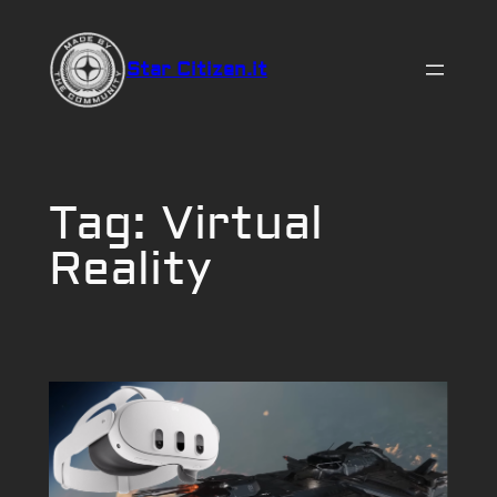
Vai
al
Star Citizen.it
contenuto
Tag:
Virtual
Reality