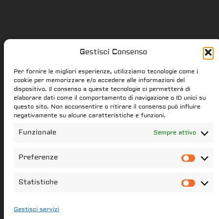
Gestisci Consenso
Star Citizen.it
Per fornire le migliori esperienze, utilizziamo tecnologie come i
cookie per memorizzare e/o accedere alle informazioni del
dispositivo. Il consenso a queste tecnologie ci permetterà di
elaborare dati come il comportamento di navigazione o ID unici su
star-citizen.it is a Star Citizen fan
questo sito. Non acconsentire o ritirare il consenso può influire
website. Star Citizen and Squadron42
negativamente su alcune caratteristiche e funzioni.
intellectual property, content and
Funzionale
Sempre attivo
trademarks are the properties of the
Cloud Imperium Games & Roberts Space
Preferenze
Pref
Industries group of societies. All the
content of this website that have not
Statistiche
Stati
been created star-citizen.it is the
property of its respectful owners
Gestisci servizi