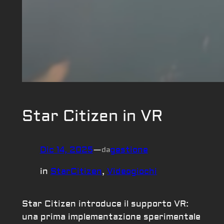
Star Citizen in VR
Dic 14, 2025
—
gestione
da
in
StarCitizen
, 
Videogiochi
Star Citizen introduce il supporto VR:
una prima implementazione sperimentale