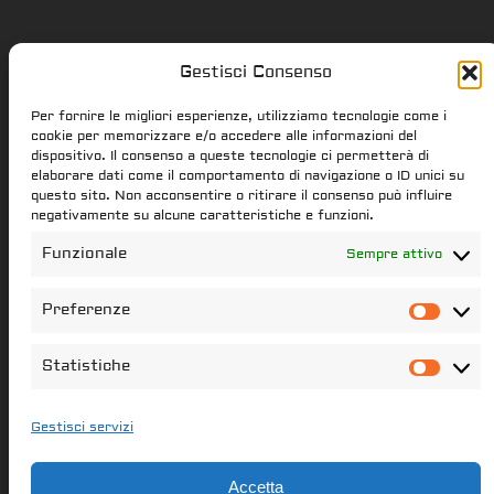
Gestisci Consenso
Star Citizen.it
Per fornire le migliori esperienze, utilizziamo tecnologie come i
cookie per memorizzare e/o accedere alle informazioni del
dispositivo. Il consenso a queste tecnologie ci permetterà di
elaborare dati come il comportamento di navigazione o ID unici su
star-citizen.it is a Star Citizen fan
questo sito. Non acconsentire o ritirare il consenso può influire
website. Star Citizen and Squadron42
negativamente su alcune caratteristiche e funzioni.
intellectual property, content and
Funzionale
Sempre attivo
trademarks are the properties of the
Cloud Imperium Games & Roberts Space
Preferenze
Pref
Industries group of societies. All the
content of this website that have not
Statistiche
Stati
been created star-citizen.it is the
property of its respectful owners
Gestisci servizi
Il portale italiano per le notizie di Star Citizen
Accetta