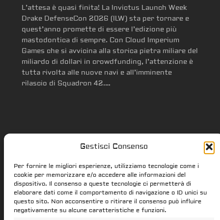
L’attesa è quasi finita! La Invictus Launch Week
Drake DefenseCon 2026 (ILW) sta per tornare e
quest’anno promette di essere l’edizione più
mastodontica di sempre. Con Cloud Imperium
Games che si avvicina alla storica pietra miliare del
miliardo di dollari in crowdfunding, l’attenzione è
tutta rivolta alle nuove navi e all’imminente
rilascio di Squadron 42.…
Gestisci Consenso
Star Citizen.it
Per fornire le migliori esperienze, utilizziamo tecnologie come i
cookie per memorizzare e/o accedere alle informazioni del
dispositivo. Il consenso a queste tecnologie ci permetterà di
elaborare dati come il comportamento di navigazione o ID unici su
star-citizen.it is a Star Citizen fan
questo sito. Non acconsentire o ritirare il consenso può influire
website. Star Citizen and Squadron42
negativamente su alcune caratteristiche e funzioni.