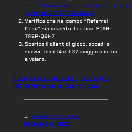
https://www.robertsspaceindustries.com
referral=STAR-TF6P-Q9H7
Verifica che nel campo “Referral
Code” sia inserito il codice: STAR-
TF6P-Q9H7
Scarica il client di gioco, accedi ai
server tra il 14 e il 27 maggio e inizia
a volare.
2026
Drake DefenseCon
Free Flight
IAE
Referral bonus
Star Citizen
←
Precedente:
Drake
DefenseCon 2026