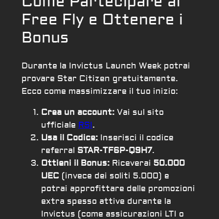
Come Partecipare al
Free Fly e Ottenere i
Bonus
Durante la Invictus Launch Week potrai
provare Star Citizen gratuitamente.
Ecco come massimizzare il tuo inizio:
Crea un account:
Vai sul sito
ufficiale
RSI
.
Usa il Codice:
Inserisci il codice
referral
STAR-TF6P-Q9H7
.
Ottieni il Bonus:
Riceverai
50.000
UEC
(invece dei soliti 5.000) e
potrai approfittare delle promozioni
extra spesso attive durante la
Invictus (come assicurazioni LTI o