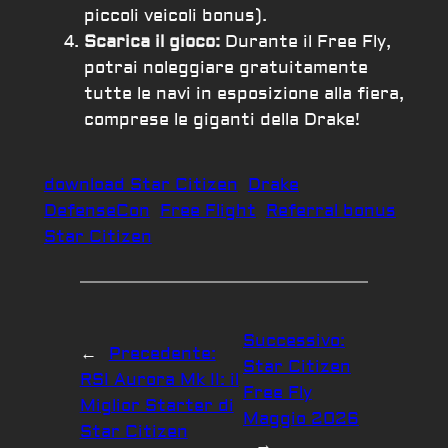
piccoli veicoli bonus).
Scarica il gioco:
Durante il Free Fly,
potrai noleggiare gratuitamente
tutte le navi in esposizione alla fiera,
comprese le giganti della Drake!
download Star Citizen
Drake
DefenseCon
Free Flight
Referral bonus
Star Citizen
Successivo:
←
Precedente:
Star Citizen
RSI Aurora Mk II: il
Free Fly
Miglior Starter di
Maggio 2026
Star Citizen
→