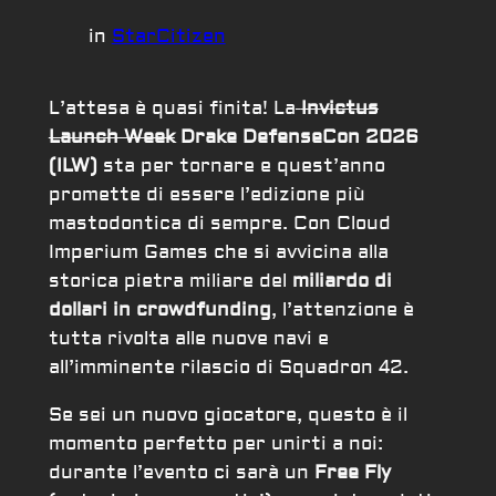
in
StarCitizen
L’attesa è quasi finita! La
Invictus
Launch Week
Drake DefenseCon
2026
(ILW)
sta per tornare e quest’anno
promette di essere l’edizione più
mastodontica di sempre. Con Cloud
Imperium Games che si avvicina alla
storica pietra miliare del
miliardo di
dollari in crowdfunding
, l’attenzione è
tutta rivolta alle nuove navi e
all’imminente rilascio di Squadron 42.
Se sei un nuovo giocatore, questo è il
momento perfetto per unirti a noi:
durante l’evento ci sarà un
Free Fly