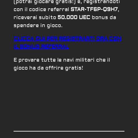
(potrai giocare gratis!) e, registrandoti
con il codice referral
STAR-TF6P-Q9H7
,
riceverai subito
50.000 UEC
bonus da
spendere in gioco.
CLICCA QUI PER REGISTRARTI ORA CON
IL BONUS REFERRAL
E provare tutte le navi militari che il
gioco ha da offrire gratis!